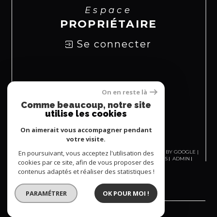
Espace
PROPRIÉTAIRE
Se connecter
Nous
On en reste là
Comme beaucoup, notre site
ADHÉRONS
utilise les cookies
On aimerait vous accompagner pendant
votre visite.
En poursuivant, vous acceptez l'utilisation des
© 2026 | TOUS DROITS RÉSERVÉS | TRADUCTION POWERED BY GOOGLE |
NOS HONORAIRES
PLAN DU SITE
MENTIONS LÉGALES
ADMIN
cookies par ce site, afin de vous proposer des
NOS LIENS
POLITIQUE RGPD
COOKIES
contenus adaptés et réaliser des statistiques !
PARAMÉTRER
OK POUR MOI !