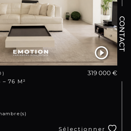
CONTACT
319 000 €
0)
– 76 M²
hambre(s)
Sélectionner