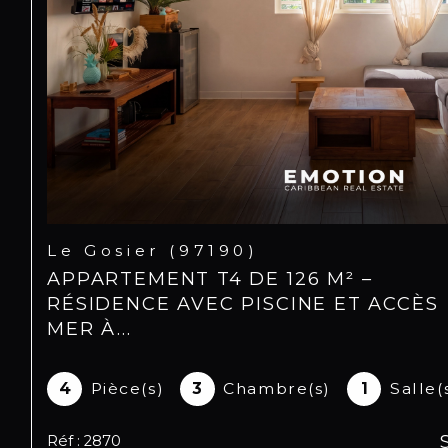
Le Gosier (97190)
APPARTEMENT T4 DE 126 M² –
RÉSIDENCE AVEC PISCINE ET ACCÈS
MER À...
4
Pièce(s)
3
Chambre(s)
1
Salle(
Réf : 2870