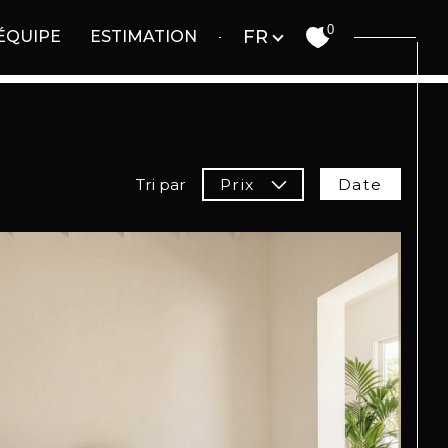
Langue
0
FR
ÉQUIPE
ESTIMATION
Date
Tri par
Prix