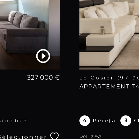
327 000 €
Le Gosier (9719
APPARTEMENT T4 
s) de bain
4
Pièce(s)
3
C
Sélectionner
Réf : 2752