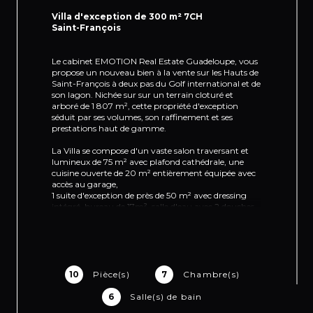
Villa d'exception de 300 m² 7CH
Saint-François
Le cabinet EMOTION Real Estate Guadeloupe, vous
propose un nouveau bien à la vente sur les Hauts de
Saint-François à deux pas du Golf international et de
son lagon. Nichée sur sur un terrain cloturé et
arboré de 1 807 m², cette propriété d'exception
séduit par ses volumes, son raffinement et ses
prestations haut de gamme.
La Villa se compose d'un vaste salon traversant et
lumineux de 75 m² avec plafond cathédrale, une
cuisine ouverte de 20 m² entièrement équipée avec
accès au garage,
1 suite d'exception de près de 50 m² avec dressing
intégré, bureau de 17m², salle d'eau avec 2 douches
intérieure et extérieure. Elle s'ouvre à la fois sur la
terrasse principale avec piscine et jardin et sur un
espace privatif orienté nord, 2 chambres climatisées
avec placard de 11 m² et salles d'eau avec douche à
l'italienne de 6 m² et 10 m²,
une chambre enfant de 8 m².
10
Pièce(s)
7
Chambre(s)
Le bien se compose au 1er étage d'une suite
6
Salle(s) de bain
climatisée de 12 m² avec salle de bain de 14 m².