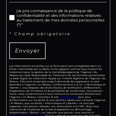
j'ai pris connaissance de la politique de
confidentialité et des informations relatives
au traitement de mes données personnelles
(*)*
* Champ obligatoire
Envoyer
Les informations recueillies sur ce formulaire sont enregistrées dans un
fichier informatisé par La Boite Immo agissant comme Sous-traitant du
traitement pour la gestion de la clientèle/prospects de l'Agence / du
Réseau qui reste Responsable du Traitement de vos Données personnelles.
La base légale du traitement repose sur l'intérêt légitime de l'Agence / du
Réseau. Elles sont conservées jusqu'à demande de suppression et sont
destinées à l'Agence / au Réseau. Conformément à la loi « informatique et
libertés », vous disposez des droits d’accès, de rectification, d’effacement,
d’opposition, de limitation et de portabilité de vos données. Vous pouvez
retirer votre consentement à tout moment en contactant directement
l’Agence / Le Réseau. Consultez le site
https://cnil.fr/fr
pour plus
d’informations sur vos droits. Si vous estimez, après avoir contacté l'Agence
/ le Réseau, que vos droits « Informatique et Libertés » ne sont pas
respectés, vous pouvez adresser une réclamation à la CNIL. Nous vous
informons de l’existence de la liste d'opposition au démarchage
téléphonique « Bloctel », sur laquelle vous pouvez vous inscrire ici :
https://www.bloctel.gouv.fr
. Dans le cadre de la protection des Données