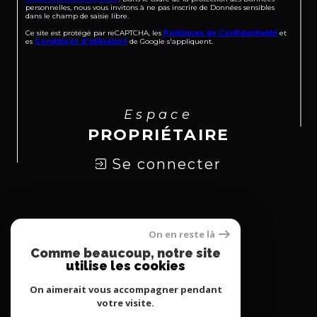
personnelles, nous vous invitons à ne pas inscrire de Données sensibles
dans le champ de saisie libre.
Ce site est protégé par reCAPTCHA, les
Politiques de Confidentialité
et
es
Conditions d'utilisation
de Google s'appliquent.
Espace
PROPRIÉTAIRE
Se connecter
Nous
On en reste là
ADHÉRONS
Comme beaucoup, notre site
utilise les cookies
On aimerait vous accompagner pendant
votre visite.