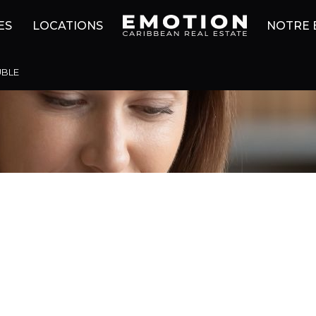
ES
LOCATIONS
NOTRE 
UBLE
Désolé,
ANNONCE TROUVÉE SELON VOS 
ffectuez une nouvelle recherche en modifiant vos critèr