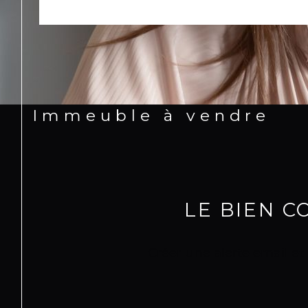
Immeuble à vendre
LE BIEN 
Créer une alerte email et