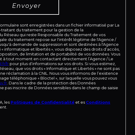
Envoyer
 formulaire sont enregistrées dans un fichier informatisé par La
aitant du traitement pour la gestion de la
 du Réseau qui reste Responsable du Traitement de vos
le du traitement repose sur l'intérêt légitime de l'Agence /
jusqu'à demande de suppression et sont destinées à l'Agence
« informatique et libertés », vous disposez des droits d’accès,
pposition, de limitation et de portabilité de vos données. Vous
t à tout moment en contactant directement l’Agence / Le
.fr/fr
pour plus d’informations sur vos droits. Si vous estimez,
Réseau, que vos droits « Informatique et Libertés » ne sont pas
ne réclamation à la CNIL. Nous vous informons de l’existence
hage téléphonique « Bloctel », sur laquelle vous pouvez vous
v.fr
. Dans le cadre de la protection des Données
 ne pas inscrire de Données sensibles dans le champ de saisie
A, les
Politiques de Confidentialité
et es
Conditions
ent.