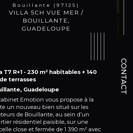
Bouillante (97125)
VILLA 5CH VUE MER /
BOUILLANTE,
GUADELOUPE
CONTACT
la T7 R+1 - 230 m² habitables + 140
de terrasses
illante, Guadeloupe
cabinet Emotion vous propose à la
te un nouveau bien situé sur les
teurs de Bouillante, au sein d’un
ristiques
Valeurs
mbre de chambre(s)
rtier résidentiel paisible, sur une
celle close et fermée de 1 390 m² avec