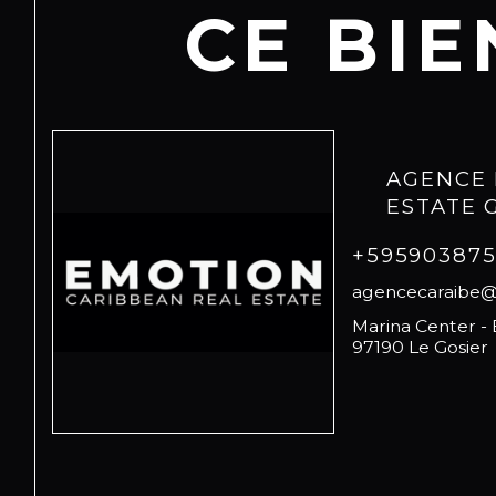
CE BIE
AGENCE 
ESTATE
+59590387
agencecaraibe
Marina Center -
97190 Le Gosier