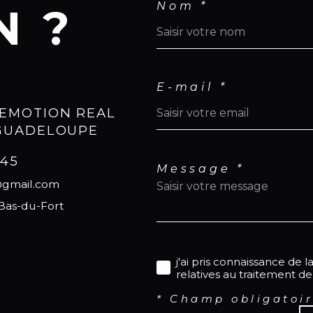
Nom *
N ?
•
Ch
•
Tax
Pou
sup
E-mail *
con
EMOTION REAL
Wha
 GUADELOUPE
690
32 
545
Message *
Déc
@gmail.com
pag
 Bas-du-Fort
@sx
@do
j'ai pris connaissance de l
relatives au traitement d
* Champ obligatoi