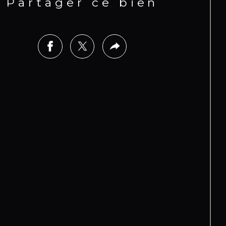
Partager ce bien
rofibre préservant la vue, de garde-
ps en verre, ainsi que d’un
nifique jardin tropical comprenant
amment bananiers, manguiers,
aviers, citronniers et avocatiers.
bien est vendu entièrement meublé
équipé, prêt à être habité ou exploité
édiatement en location saisonnière.
st classé 5 étoiles.
osition : Ouest
x HAI : 1 650 000 € (honoraires à la
rge du vendeur)
eau d’eau collectif
mmune réputée pour l’absence de
pures d’eau
E Guadeloupe : Classe B