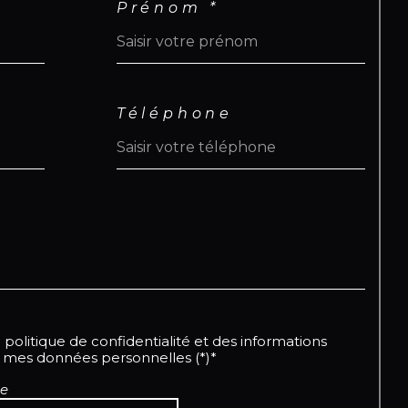
Prénom *
arges : Aucune
e foncière : 4 094 €
r toute information
plémentaire, vous pouvez
Téléphone
tacter Jeff et Dorothée par
tsApp ou par message au +590
 66 35 40 ainsi que le +590 690 60
47.
ouvrez tous nos listings sur les
es Instagram
mrealestatelistings &
rothee.emotion.realestate
a politique de confidentialité et des informations
e mes données personnelles (*)*
re