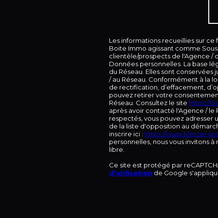
Les informations recueillies sur ce
Boite Immo agissant comme Sous-tr
clientèle/prospects de l'Agence /
Données personnelles. La base léga
du Réseau. Elles sont conservées 
/ au Réseau. Conformément à la loi 
de rectification, d’effacement, d’o
pouvez retirer votre consentemen
Réseau. Consultez le site
https://cnil
après avoir contacté l'Agence / le 
respectés, vous pouvez adresser u
de la liste d'opposition au démarc
inscrire ici :
https://www.bloctel.gou
personnelles, nous vous invitons à
libre.
Ce site est protégé par reCAPTCH
d'utilisation
de Google s'appliqu