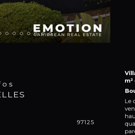
Vil
m² 
nfos
Bou
ELLES
Le 
ven
hau
Caracté
97125
No
qua
par