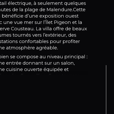
mbre de pièces
tail électrique, à seulement quelques
utes de la plage de Malendure.Cette
la bénéficie d’une exposition ouest
mbre de niveaux
c une vue mer sur l’Îlet Pigeon et la
erve Cousteau. La villa offre de beaux
e
umes tournés vers l’extérieur, des
stations confortables pour profiter
ne atmosphère agréable.
bien se compose au niveau principal :
ne entrée donnant sur un salon,
ne cuisine ouverte équipée et
nagée, d’un cellier, d’une terrasse
nviron 100 m² avec vue mer, ainsi que
ne terrasse à l’arrière de la maison, de
is chambres climatisées avec vue mer,
cune disposant de sa propre salle
au comprenant une simple vasque et
 douche à l’italienne, ainsi que de