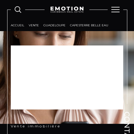
ACCUEIL
VENTE
GUADELOUPE
CAPESTERRE BELLE EAU
Désolé,
AUCUNE ANNONCE TROUVÉE
SELON VOS CRITÈRES
Effectuez une nouvelle recherche en modifiant vos
critères
CONTACT
Vente immobilière