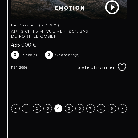
Le Gosier (97190)
APT 2 CH 115 M² VUE MER 180°, BAS
DU FORT, LE GOSIER
435 000 €
3
Pièce(s)
2
Chambre(s)
Sélectionner
Réf : 2864
1
2
3
4
5
6
7
...
8