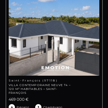
Saint-François (97118)
VILLA CONTEMPORAINE NEUVE T4 –
120 M² HABITABLES – SAINT-
FRANÇOIS
469 000 €
4
Pièce(s)
3
Chambre(s)