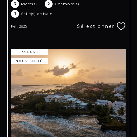
3
Pièce(s)
2
Chambre(s)
1
Salle(s) de bain
Sélectionner
Réf : 2825
EXCLUSIF
NOUVEAUTÉ