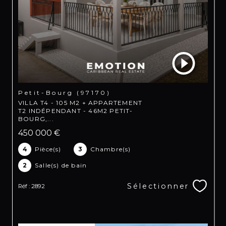
Petit-Bourg (97170)
VILLA T4 - 105 M2 + APPARTEMENT
T2 INDÉPENDANT - 46M2 PETIT-
BOURG,...
450 000 €
4
Pièce(s)
3
Chambre(s)
2
Salle(s) de bain
Sélectionner
Réf : 2892